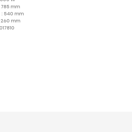
: 785 mm
i
: 540 mm
: 260 mm
0017810