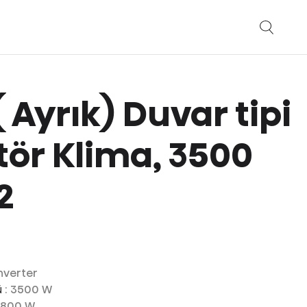
( Ayrık) Duvar tipi
tör Klima, 3500
2
Inverter
ü
: 3500 W
3800 W