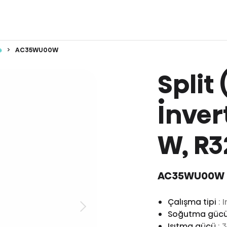
e
AC35WU00W
Split 
İnver
W, R3
AC35WU00W
Çalışma tipi
: 
Soğutma güc
Isıtma gücü
: 